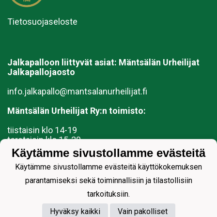
Tietosuojaseloste
Jalkapalloon liittyvät asiat:
Mäntsälän Urheilijat
Jalkapallojaosto
info.jalkapallo@mantsalanurheilijat.fi
Mäntsälän Urheilijat Ry:n toimisto:
tiistaisin klo 14-19
torstaisin klo 15-20
Keskuskatu 14 L 2, 04600 Mäntsälä
Käytämme sivustollamme evästeitä
Käytämme sivustollamme evästeitä käyttökokemuksen
toimisto@mantsalanurheilijat.fi
040 3592219 (toimiston aukioloaikoina)
parantamiseksi sekä toiminnallisiin ja tilastollisiin
Mäntsälän Urheilijat ry (mantsalanurheilijat.fi)
tarkoituksiin.
Hyväksy kaikki
Vain pakolliset