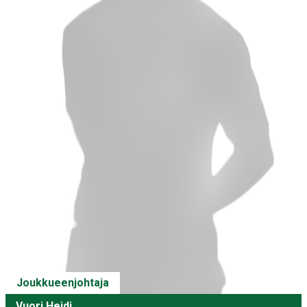
Joukkueenjohtaja
Vuori Heidi