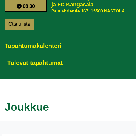
ja FC Kangasala
08.30
Pajulahdentie 167, 15560 NASTOLA
Ottelulista
Tapahtumakalenteri
Tulevat tapahtumat
Joukkue