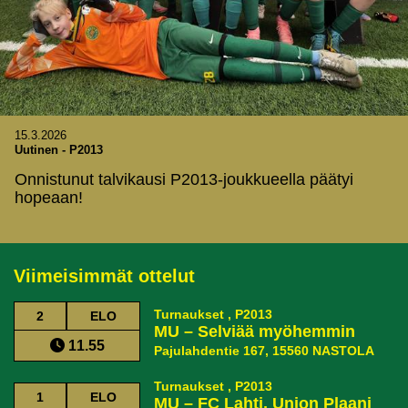
15.3.2026
Uutinen
-
P2013
Onnistunut talvikausi P2013-joukkueella päätyi
hopeaan!
Viimeisimmät ottelut
Turnaukset , P2013
2
ELO
MU
–
Selviää myöhemmin
11.55
Pajulahdentie 167, 15560 NASTOLA
Turnaukset , P2013
1
ELO
MU
–
FC Lahti, Union Plaani