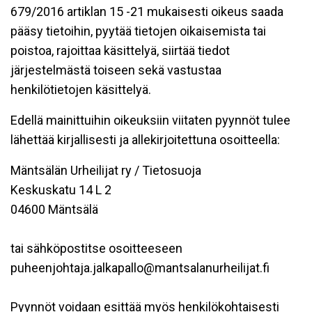
679/2016 artiklan 15 -21 mukaisesti oikeus saada
pääsy tietoihin, pyytää tietojen oikaisemista tai
poistoa, rajoittaa käsittelyä, siirtää tiedot
järjestelmästä toiseen sekä vastustaa
henkilötietojen käsittelyä.
Edellä mainittuihin oikeuksiin viitaten pyynnöt tulee
lähettää kirjallisesti ja allekirjoitettuna osoitteella:
Mäntsälän Urheilijat ry / Tietosuoja
Keskuskatu 14 L 2
04600 Mäntsälä
tai sähköpostitse osoitteeseen
puheenjohtaja.jalkapallo@mantsalanurheilijat.fi
Pyynnöt voidaan esittää myös henkilökohtaisesti