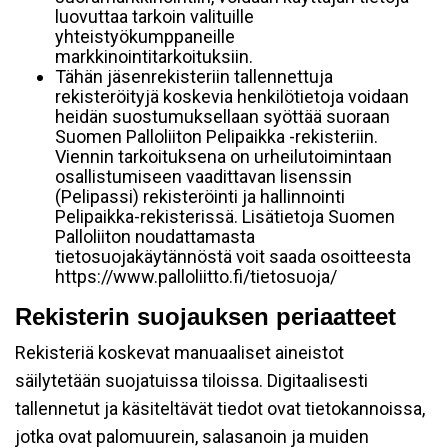
luovuttaa tarkoin valituille
yhteistyökumppaneille
markkinointitarkoituksiin.
Tähän jäsenrekisteriin tallennettuja
rekisteröityjä koskevia henkilötietoja voidaan
heidän suostumuksellaan syöttää suoraan
Suomen Palloliiton Pelipaikka -rekisteriin.
Viennin tarkoituksena on urheilutoimintaan
osallistumiseen vaadittavan lisenssin
(Pelipassi) rekisteröinti ja hallinnointi
Pelipaikka-rekisterissä. Lisätietoja Suomen
Palloliiton noudattamasta
tietosuojakäytännöstä voit saada osoitteesta
https://www.palloliitto.fi/tietosuoja/
Rekisterin suojauksen periaatteet
Rekisteriä koskevat manuaaliset aineistot
säilytetään suojatuissa tiloissa. Digitaalisesti
tallennetut ja käsiteltävät tiedot ovat tietokannoissa,
jotka ovat palomuurein, salasanoin ja muiden