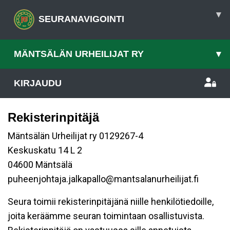
▾
SEURANAVIGOINTI
MÄNTSÄLÄN URHEILIJAT RY
▾
KIRJAUDU
Rekisterinpitäjä
Mäntsälän Urheilijat ry 0129267-4
Keskuskatu 14 L 2
04600 Mäntsälä
puheenjohtaja.jalkapallo@mantsalanurheilijat.fi
Seura toimii rekisterinpitäjänä niille henkilötiedoille,
joita keräämme seuran toimintaan osallistuvista.