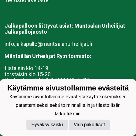
Tietosuojaseloste
Jalkapalloon liittyvät asiat:
Mäntsälän Urheilijat
Jalkapallojaosto
info.jalkapallo@mantsalanurheilijat.fi
Mäntsälän Urheilijat Ry:n toimisto:
tiistaisin klo 14-19
torstaisin klo 15-20
Keskuskatu 14 L 2, 04600 Mäntsälä
Käytämme sivustollamme evästeitä
toimisto@mantsalanurheilijat.fi
Käytämme sivustollamme evästeitä käyttökokemuksen
040 3592219 (toimiston aukioloaikoina)
Mäntsälän Urheilijat ry (mantsalanurheilijat.fi)
parantamiseksi sekä toiminnallisiin ja tilastollisiin
tarkoituksiin.
Hyväksy kaikki
Vain pakolliset