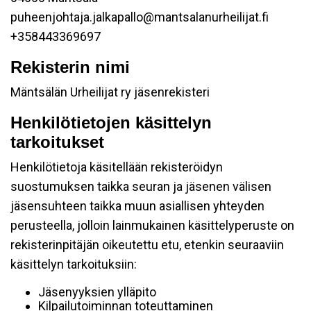
puheenjohtaja.jalkapallo@mantsalanurheilijat.fi
+358443369697
Rekisterin nimi
Mäntsälän Urheilijat ry jäsenrekisteri
Henkilötietojen käsittelyn
tarkoitukset
Henkilötietoja käsitellään rekisteröidyn
suostumuksen taikka seuran ja jäsenen välisen
jäsensuhteen taikka muun asiallisen yhteyden
perusteella, jolloin lainmukainen käsittelyperuste on
rekisterinpitäjän oikeutettu etu, etenkin seuraaviin
käsittelyn tarkoituksiin:
Jäsenyyksien ylläpito
Kilpailutoiminnan toteuttaminen