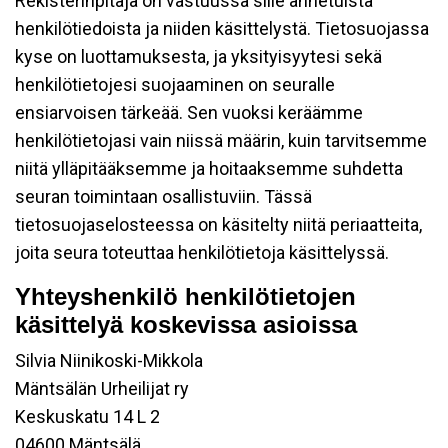
Rekisterinpitäjä on vastuussa sille annetuista
henkilötiedoista ja niiden käsittelystä. Tietosuojassa
kyse on luottamuksesta, ja yksityisyytesi sekä
henkilötietojesi suojaaminen on seuralle
ensiarvoisen tärkeää. Sen vuoksi keräämme
henkilötietojasi vain niissä määrin, kuin tarvitsemme
niitä ylläpitääksemme ja hoitaaksemme suhdetta
seuran toimintaan osallistuviin. Tässä
tietosuojaselosteessa on käsitelty niitä periaatteita,
joita seura toteuttaa henkilötietoja käsittelyssä.
Yhteyshenkilö henkilötietojen
käsittelyä koskevissa asioissa
Silvia Niinikoski-Mikkola
Mäntsälän Urheilijat ry
Keskuskatu 14 L 2
04600 Mäntsälä