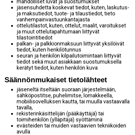
mahdolliset luvat ja suostumukset
jäsensuhdetta koskevat tiedot, kuten, laskutus-
ja maksutiedot, tuote- ja tilaustiedot, tieto
vanhempainvastuunkantajasta
ottelutilastot, kuten, ottelut, maalit, varoitukset
ja muut ottelutapahtumaan liittyvät
tilastointitiedot
palkan- ja palkkionmaksuun liittyvät yksilöivät
tiedot, kuten henkilötunnus
seuran ja henkilön kilpailutoimintaan liittyvät
tiedot sekä muut asiakkaan suostumuksella
kerätyt tiedot, kuten henkilön kuva
Säännönmukaiset tietolähteet
jäseneltä itseltään suoraan järjestelmään,
sähköpostitse, puhelimitse, lomakkeella,
mobiilisovelluksen kautta, tai muulla vastaavalla
tavalla,
rekisterinkäsittelijän (pääkäyttäjä) tai
toimihenkilön (ylläpitäjä) syöttäminä
evästeiden tai muiden vastaavien tekniikoiden
avulla