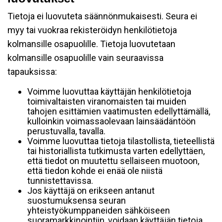
Tietoja ei luovuteta säännönmukaisesti. Seura ei
myy tai vuokraa rekisteröidyn henkilötietoja
kolmansille osapuolille. Tietoja luovutetaan
kolmansille osapuolille vain seuraavissa
tapauksissa:
Voimme luovuttaa käyttäjän henkilötietoja
toimivaltaisten viranomaisten tai muiden
tahojen esittämien vaatimusten edellyttämällä,
kulloinkin voimassaolevaan lainsäädäntöön
perustuvalla, tavalla.
Voimme luovuttaa tietoja tilastollista, tieteellistä
tai historiallista tutkimusta varten edellyttäen,
että tiedot on muutettu sellaiseen muotoon,
että tiedon kohde ei enää ole niistä
tunnistettavissa.
Jos käyttäjä on erikseen antanut
suostumuksensa seuran
yhteistyökumppaneiden sähköiseen
suoramarkkinointiin, voidaan käyttäjän tietoja