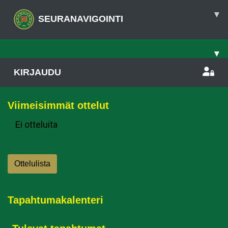
▾
SEURANAVIGOINTI
▾
KIRJAUDU
Viimeisimmät ottelut
Ei otteluita
Ottelulista
Tapahtumakalenteri