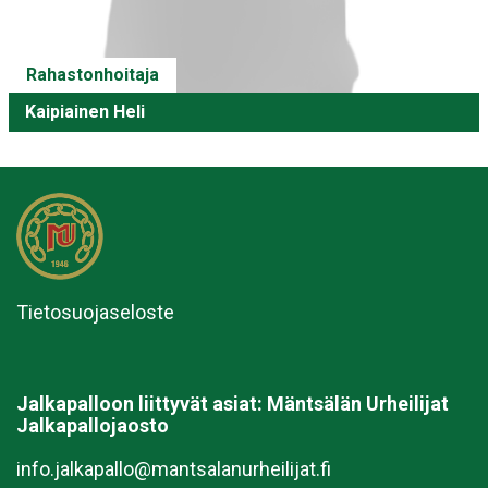
Rahastonhoitaja
Kaipiainen Heli
Tietosuojaseloste
Jalkapalloon liittyvät asiat:
Mäntsälän Urheilijat
Jalkapallojaosto
info.jalkapallo@mantsalanurheilijat.fi