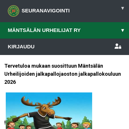
▾
SEURANAVIGOINTI
MÄNTSÄLÄN URHEILIJAT RY
▾
KIRJAUDU
Tervetuloa mukaan suosittuun Mäntsälän
Urheilijoiden jalkapallojaoston jalkapallokouluun
2026
!