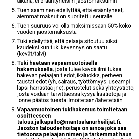
aikana, ei erääntyneisiin jaostomaksuihin
Tuen saaminen edellyttää, että erääntyneet,
aiemmat maksut on suoritettu seuralle.
Tuen suuruus voi olla maksimissaan 50% koko
vuoden jaostomaksusta
Tuki edellyttää, että pelaaja sitoutuu siksi
kaudeksi kun tuki kevennys on saatu
(kevät/talvi)
Tuki haetaan vapaamuotoisella
hakemuksella
, josta tulee käydä ilmi tukea
hakevan pelaajan tiedot, ikäluokka, perheen
taustatiedot (yh, sairaus, työttömyys, useampi
lapsi harrastaa jne), perustelut sekä yhteystieto,
josta voidaan tarvittaessa kysyä lisätietoja ja
jonne päätös tuesta ilmoitetaan/lähetetään
Vapaamuotoinen tukihakemus toimitetaan
osoitteeseen
talous.jalkapallo@mantsalanurheilijat.fi.
Jaoston taloudenhoitaja on ainoa joka saa
tietoonsa pelaajan nimen ja tarkemmat haun