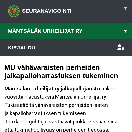
▾
SEURANAVIGOINTI
MÄNTSÄLÄN URHEILIJAT RY
▾
KIRJAUDU
MU vähävaraisten perheiden
jalkapalloharrastuksen tukeminen
Mäntsälän Urheilijat ry jalkapallojaosto
hakee
vuosittain avustuksia Mäntsälän Urheilijat ry
Tukisäätiöltä vähävaraisten perheiden lasten
jalkapalloharrastuksen tukemiseen.
Joukkueenjohtajat vastaavat joukkueissaan siitä,
että tukimahdollisuus on perheiden tiedossa.