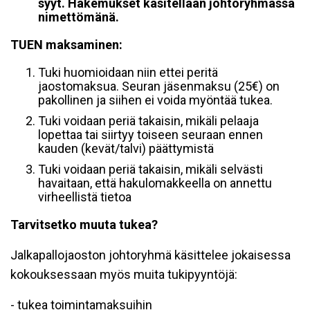
syyt. Hakemukset käsitellään johtoryhmässä
nimettömänä.
TUEN maksaminen:
Tuki huomioidaan niin ettei peritä
jaostomaksua. Seuran jäsenmaksu (25€) on
pakollinen ja siihen ei voida myöntää tukea.
Tuki voidaan periä takaisin, mikäli pelaaja
lopettaa tai siirtyy toiseen seuraan ennen
kauden (kevät/talvi) päättymistä
Tuki voidaan periä takaisin, mikäli selvästi
havaitaan, että hakulomakkeella on annettu
virheellistä tietoa
Tarvitsetko muuta tukea?
Jalkapallojaoston johtoryhmä käsittelee jokaisessa
kokouksessaan myös muita tukipyyntöjä:
- tukea toimintamaksuihin