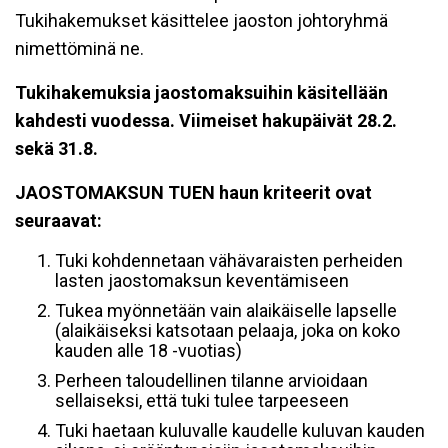
Tukihakemukset käsittelee jaoston johtoryhmä
nimettöminä ne.
Tukihakemuksia jaostomaksuihin käsitellään
kahdesti vuodessa. Viimeiset hakupäivät 28.2.
sekä 31.8.
JAOSTOMAKSUN TUEN haun kriteerit ovat
seuraavat:
Tuki kohdennetaan vähävaraisten perheiden
lasten jaostomaksun keventämiseen
Tukea myönnetään vain alaikäiselle lapselle
(alaikäiseksi katsotaan pelaaja, joka on koko
kauden alle 18 -vuotias)
Perheen taloudellinen tilanne arvioidaan
sellaiseksi, että tuki tulee tarpeeseen
Tuki haetaan kuluvalle kaudelle kuluvan kauden