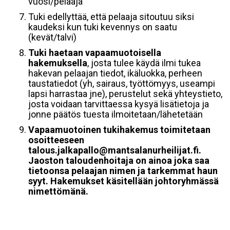
vuosi/pelaaja
Tuki edellyttää, että pelaaja sitoutuu siksi
kaudeksi kun tuki kevennys on saatu
(kevät/talvi)
Tuki haetaan vapaamuotoisella
hakemuksella
, josta tulee käydä ilmi tukea
hakevan pelaajan tiedot, ikäluokka, perheen
taustatiedot (yh, sairaus, työttömyys, useampi
lapsi harrastaa jne), perustelut sekä yhteystieto,
josta voidaan tarvittaessa kysyä lisätietoja ja
jonne päätös tuesta ilmoitetaan/lähetetään
Vapaamuotoinen tukihakemus toimitetaan
osoitteeseen
talous.jalkapallo@mantsalanurheilijat.fi.
Jaoston taloudenhoitaja on ainoa joka saa
tietoonsa pelaajan nimen ja tarkemmat haun
syyt. Hakemukset käsitellään johtoryhmässä
nimettömänä.